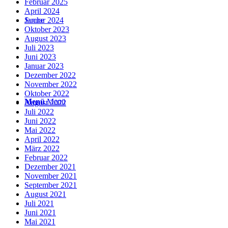
Februar 2025
April 2024
Suche
Januar 2024
Oktober 2023
August 2023
Juli 2023
Juni 2023
Januar 2023
Dezember 2022
November 2022
Oktober 2022
Menü
Menü
August 2022
Juli 2022
Juni 2022
Mai 2022
April 2022
März 2022
Februar 2022
Dezember 2021
November 2021
September 2021
August 2021
Juli 2021
Juni 2021
Mai 2021