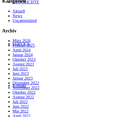
Kategorien
GESCHICHTE
Aktuell
News
Uncategorized
Archiv
März 2026
SERVICE
Februar 2025
April 2024
Januar 2024
Oktober 2023
August 2023
Juli 2023
Juni 2023
Januar 2023
Dezember 2022
Kontakt
November 2022
Oktober 2022
August 2022
Juli 2022
Juni 2022
Mai 2022
April 2022