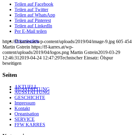
Teilen auf Facebook
Teilen auf Twitter
Teilen auf WhatsApp
Teilen auf Pinterest
Teilen auf LinkedIn
Per E-Mail teilen
Organisation
https://ff-karres.at/wp-content/uploads/2019/04/image-9.jpg
605
454
Martin Gstrein
https://ff-karres.at/wp-
content/uploads/2019/04/logos.png
Martin Gstrein
2019-03-29
12:46:31
2019-04-24 12:47:29
Technischer Einsatz: Ölspur
beseitigen
Seiten
AKTUELL
AUSSTATTUNG
AUSSTATTUNG
GESCHICHTE
Impressum
Kontakt
Organisation
SERVICE
FFW KARRES