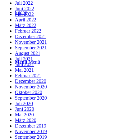
Juli 2022
Juni 2022
Suche
Mai 2022
April 2022
März 2022
Februar 2022
Dezember 2021
November 2021
September 2021
August 2021
Juli 2021
Menü
Menü
Juni 2021
Mai 2021
Februar 2021
Dezember 2020
November 2020
Oktober 2020
September 2020
Juli 2020
Juni 2020
Mai 2020
März 2020
Dezember 2019
November 2019
September 2019