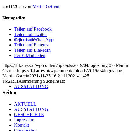
25/11/2021
/
von
Martin Gstrein
Eintrag teilen
Teilen auf Facebook
Teilen auf Twitter
Organisation
Teilen auf WhatsApp
Teilen auf Pinterest
Teilen auf LinkedIn
Per E-Mail teilen
https://ff-karres.at/wp-content/uploads/2019/04/logos.png
0
0
Martin
Gstrein
https://ff-karres.at/wp-content/uploads/2019/04/logos.png
Martin Gstrein
2021-11-25 16:21:11
2021-11-25
16:21:11
Alarmierung Sucheinsatz
AUSSTATTUNG
Seiten
AKTUELL
AUSSTATTUNG
GESCHICHTE
Impressum
Kontakt
Organisation