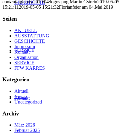
content/uploads/2019/04/logos.png
Martin Gstrein
2019-05-05
GESCHICHTE
15:21:11
2019-05-05 15:21:32
Florianfeier am 04.Mai 2019
Seiten
AKTUELL
AUSSTATTUNG
GESCHICHTE
Impressum
SERVICE
Kontakt
Organisation
SERVICE
FFW KARRES
Kategorien
Aktuell
News
Kontakt
Uncategorized
Archiv
März 2026
Februar 2025