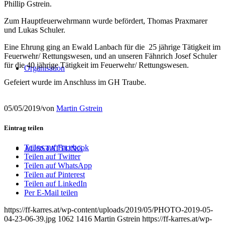
Phillip Gstrein.
Zum Hauptfeuerwehrmann wurde befördert, Thomas Praxmarer
und Lukas Schuler.
Eine Ehrung ging an Ewald Lanbach für die 25 jährige Tätigkeit im
Feuerwehr/ Rettungswesen, und an unseren Fähnrich Josef Schuler
für die 40 jährige Tätigkeit im Feuerwehr/ Rettungswesen.
Organisation
Gefeiert wurde im Anschluss im GH Traube.
05/05/2019
/
von
Martin Gstrein
Eintrag teilen
Teilen auf Facebook
AUSSTATTUNG
Teilen auf Twitter
Teilen auf WhatsApp
Teilen auf Pinterest
Teilen auf LinkedIn
Per E-Mail teilen
https://ff-karres.at/wp-content/uploads/2019/05/PHOTO-2019-05-
04-23-06-39.jpg
1062
1416
Martin Gstrein
https://ff-karres.at/wp-